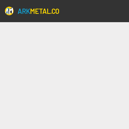
ARK
METAL.CO